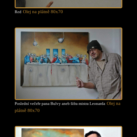
Olej na plátně 80x70
Red
Olej na
Poslední večeře pana Bulvy aneb šifra mistra Leonarda
plátně 80x70