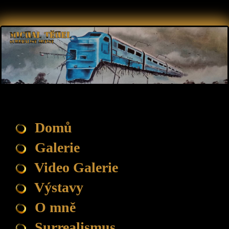
Domů
Galerie
Video Galerie
Výstavy
O mně
Surrealismus