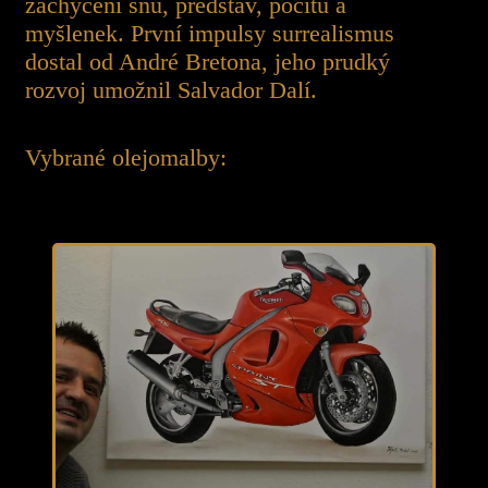
zachycení snů, představ, pocitů a
myšlenek. První impulsy surrealismus
dostal od André Bretona, jeho prudký
rozvoj umožnil Salvador Dalí.
Vybrané olejomalby: